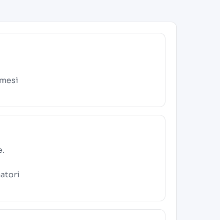
 mesi
e.
atori