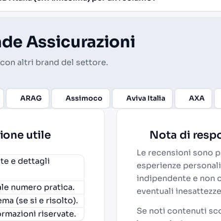
nde Assicurazioni
con altri brand del settore.
ARAG
Assimoco
Aviva Italia
AXA
ione utile
Nota di respo
Le recensioni sono pu
e e dettagli
esperienze personali
indipendente e non 
uale numero pratica.
eventuali inesattezze
ma (se si e risolto).
Se noti contenuti sco
ormazioni riservate.