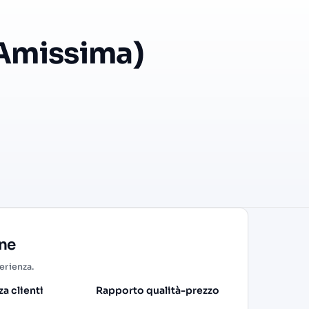
x Amissima)
one
perienza.
a clienti
Rapporto qualità-prezzo