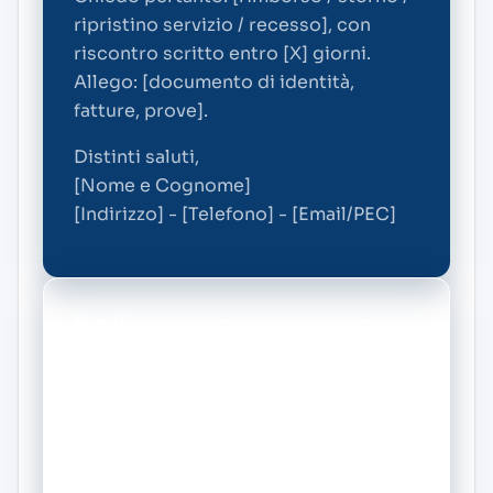
ripristino servizio / recesso], con
riscontro scritto entro [X] giorni.
Allego: [documento di identità,
fatture, prove].
Distinti saluti,
[Nome e Cognome]
[Indirizzo] - [Telefono] - [Email/PEC]
Novità:
da oggi puoi generare un
reclamo personalizzato gratis con il
nostro BOT di intelligenza artificiale.
Vai alla pagina principale di UCA
Assicurazione e crea il tuo reclamo in
pochi minuti.