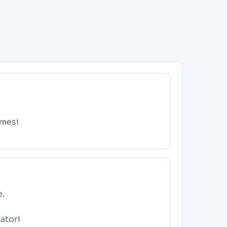
 mesi
e.
atori