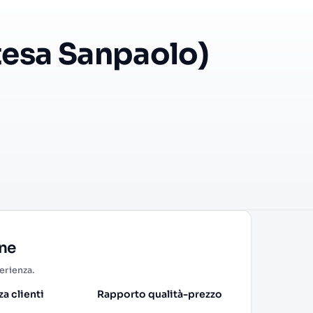
ntesa Sanpaolo)
one
perienza.
a clienti
Rapporto qualità-prezzo