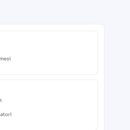
 mesi
e.
atori