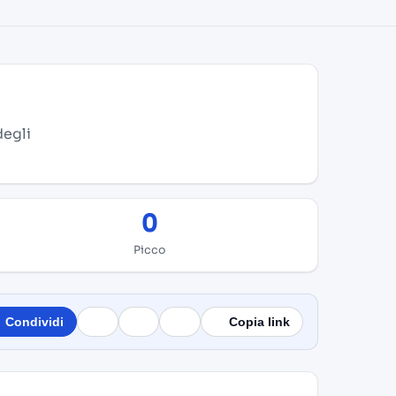
degli
0
Picco
Condividi
Copia link