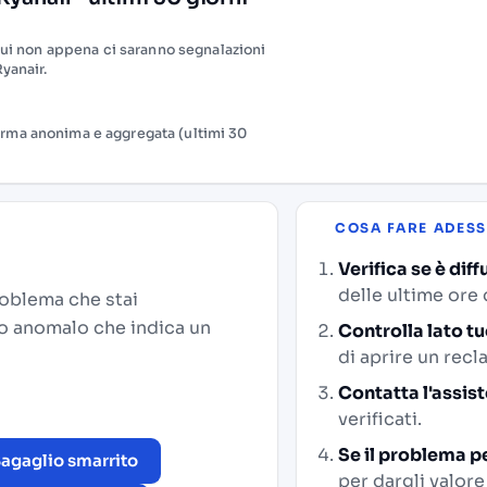
qui non appena ci saranno segnalazioni
Ryanair.
 forma anonima e aggregata (ultimi 30
COSA FARE ADES
Verifica se è diff
delle ultime ore 
problema che stai
co anomalo che indica un
Controlla lato tu
di aprire un recl
Contatta l'assist
verificati.
Se il problema pe
agaglio smarrito
per dargli valore