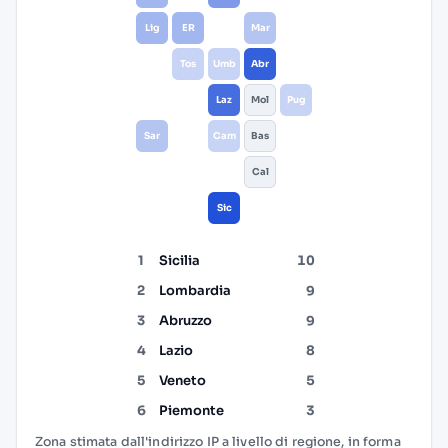
Lig
ER
Mar
Tos
Umb
Abr
Laz
Mol
Pug
Sar
Cam
Bas
Cal
Sic
1
Sicilia
10
2
Lombardia
9
3
Abruzzo
9
4
Lazio
8
5
Veneto
5
6
Piemonte
3
Zona stimata dall'indirizzo IP a livello di regione, in forma