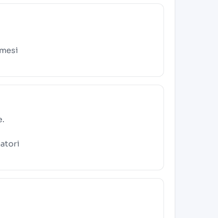
 mesi
e.
atori