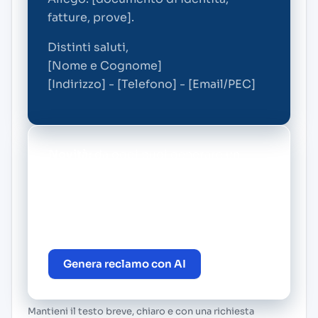
fatture, prove].
Distinti saluti,
[Nome e Cognome]
[Indirizzo] - [Telefono] - [Email/PEC]
Novità:
da oggi puoi generare un
reclamo personalizzato gratis con il
nostro BOT di intelligenza artificiale.
Vai alla pagina principale di Enercom
e crea il tuo reclamo in pochi minuti.
Genera reclamo con AI
Mantieni il testo breve, chiaro e con una richiesta