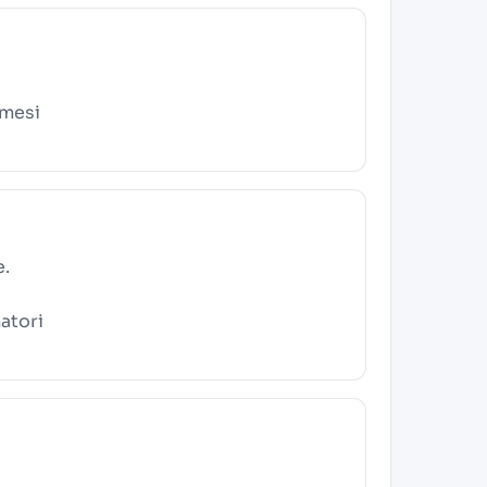
 mesi
e.
atori