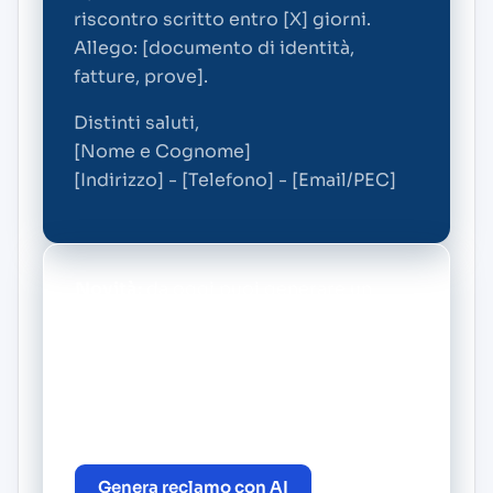
riscontro scritto entro [X] giorni.
Allego: [documento di identità,
fatture, prove].
Distinti saluti,
[Nome e Cognome]
[Indirizzo] - [Telefono] - [Email/PEC]
Novità:
da oggi puoi generare un
reclamo personalizzato gratis con il
nostro BOT di intelligenza artificiale.
Vai alla pagina principale di LifeGate
Energy e crea il tuo reclamo in pochi
minuti.
Genera reclamo con AI