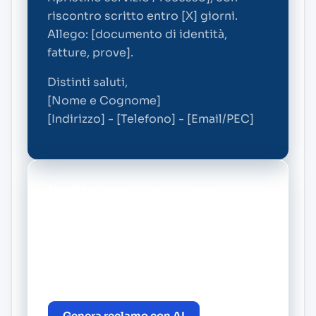
riscontro scritto entro [X] giorni.
Allego: [documento di identità,
fatture, prove].
Distinti saluti,
[Nome e Cognome]
[Indirizzo] - [Telefono] - [Email/PEC]
Novità:
da oggi puoi generare un
reclamo personalizzato gratis con il
nostro BOT di intelligenza artificiale.
Vai alla pagina principale di Trenta
Energia e crea il tuo reclamo in pochi
minuti.
Genera reclamo con AI