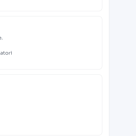
e.
atori