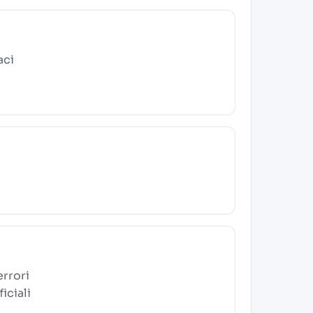
aci
errori
iciali