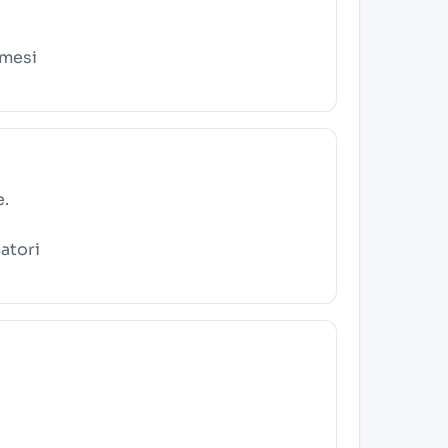
 mesi
e.
atori