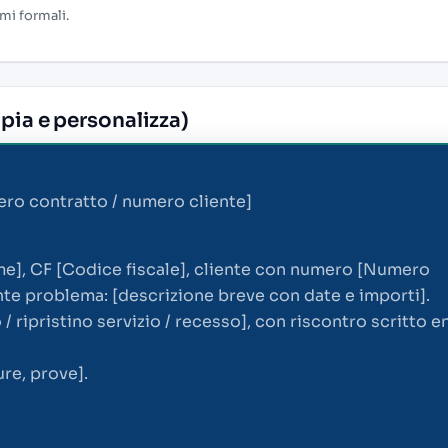
mi formali.
pia e personalizza)
o contratto / numero cliente]
me], CF [Codice fiscale], cliente con numero [Numero
nte problema: [descrizione breve con date e importi].
 ripristino servizio / recesso], con riscontro scritto en
ure, prove].