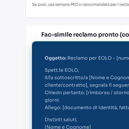
Se puoi, usa sempre PEC o raccomandata per i recla
Fac-simile reclamo pronto (co
Oggetto:
Reclamo per EOLO - [numer
Spett.le EOLO,
il/la sottoscritto/a [Nome e Cogno
cliente/contratto], segnala il segue
Chiedo pertanto: [rimborso / storno /
giorni.
Allego: [documento di identità, fatt
Distinti saluti,
[Nome e Cognome]