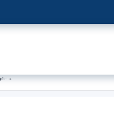
lamo personalizzato gratis con il nostro BOT di intell
le di EOLO e crea il tuo reclamo in pochi minuti.
plicita.