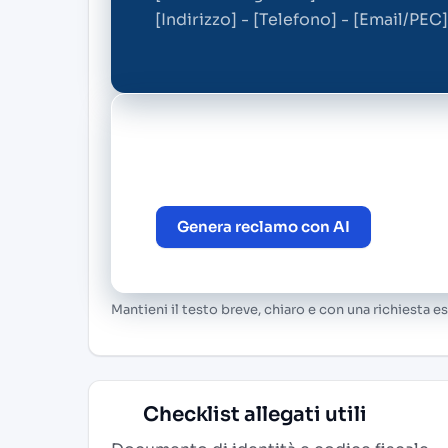
[Indirizzo] - [Telefono] - [Email/PEC]
Novità:
da oggi puoi generare un rec
artificiale. Vai alla pagina principa
Genera reclamo con AI
Mantieni il testo breve, chiaro e con una richiesta es
Checklist allegati utili