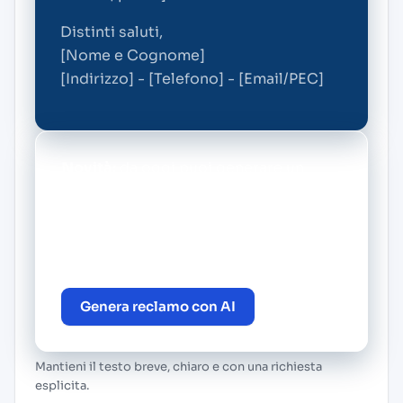
Distinti saluti,
[Nome e Cognome]
[Indirizzo] - [Telefono] - [Email/PEC]
Novità:
da oggi puoi generare un
reclamo personalizzato gratis con il
nostro BOT di intelligenza artificiale.
Vai alla pagina principale di NoiTel e
crea il tuo reclamo in pochi minuti.
Genera reclamo con AI
Mantieni il testo breve, chiaro e con una richiesta
esplicita.