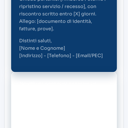
ripristino servizio / recesso], con
riscontro scritto entro [X] giorni.
Allego: [documento di identità,
fatture, prove].
Distinti saluti,
[Nome e Cognome]
[Indirizzo] - [Telefono] - [Email/PEC]
Novità:
da oggi puoi generare un
reclamo personalizzato gratis con il
nostro BOT di intelligenza artificiale.
Vai alla pagina principale di Europ
Assistance e crea il tuo reclamo in
pochi minuti.