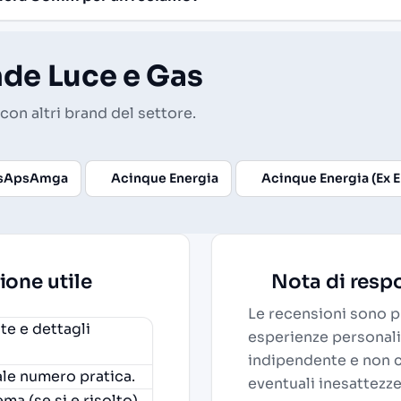
nde Luce e Gas
con altri brand del settore.
sApsAmga
Acinque Energia
Acinque Energia (Ex 
ione utile
Nota di respo
Le recensioni sono pu
e e dettagli
esperienze personali
indipendente e non 
uale numero pratica.
eventuali inesattezze
ma (se si e risolto).