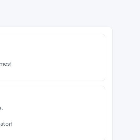
 mesi
e.
atori