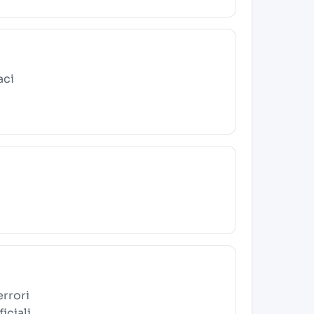
aci
errori
iciali