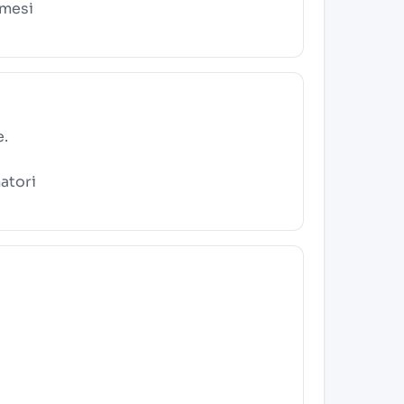
 mesi
e.
atori