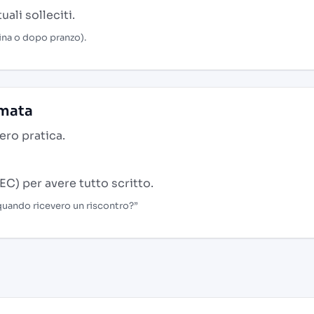
ali solleciti.
ina o dopo pranzo).
amata
ero pratica.
EC) per avere tutto scritto.
 quando ricevero un riscontro?”