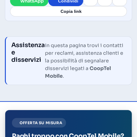
WhatsApp
Condividi
Copia link
Assistenza
In questa pagina trovi i contatti
e
per reclami, assistenza clienti e
disservizi
la possibilità di segnalare
disservizi legati a
CoopTel
Mobile
.
OFFERTA SU MISURA
Paghi troppo con CoopTel Mobile?