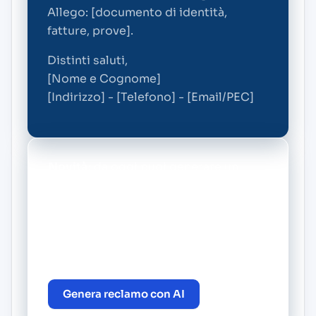
Allego: [documento di identità,
fatture, prove].
Distinti saluti,
[Nome e Cognome]
[Indirizzo] - [Telefono] - [Email/PEC]
Novità:
da oggi puoi generare un
reclamo personalizzato gratis con il
nostro BOT di intelligenza artificiale.
Vai alla pagina principale di Feder
Mobile e crea il tuo reclamo in pochi
minuti.
Genera reclamo con AI