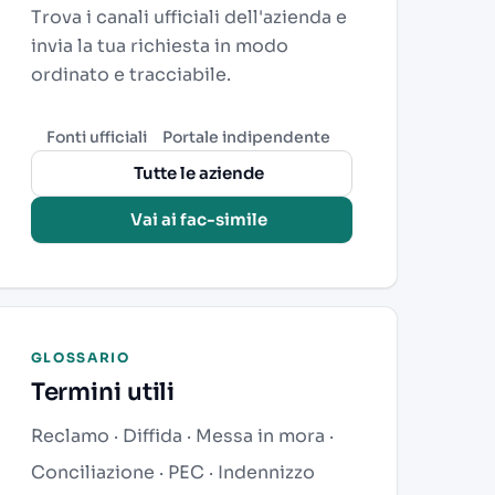
Trova i canali ufficiali dell'azienda e
invia la tua richiesta in modo
ordinato e tracciabile.
Fonti ufficiali
Portale indipendente
Tutte le aziende
Vai ai fac-simile
GLOSSARIO
Termini utili
Reclamo
·
Diffida
·
Messa in mora
·
Conciliazione
·
PEC
·
Indennizzo