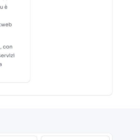
Tu è
stweb
, con
servizi
a