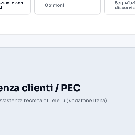
Segnalaz
-simile con
Opinioni
disserviz
AI
nza clienti / PEC
assistenza tecnica di TeleTu (Vodafone Italia).