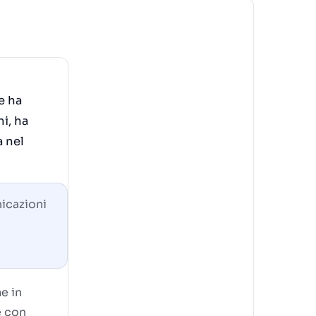
e ha
ni, ha
a nel
icazioni
e in
e con