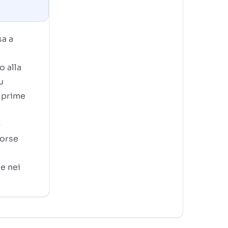
sa a
o alla
u
e prime
p
sorse
de nei