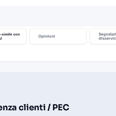
Segnalaz
-simile con
Opinioni
disserviz
AI
nza clienti / PEC