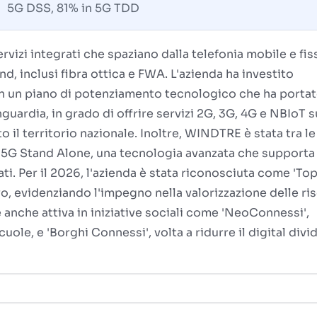
5G DSS, 81% in 5G TDD
rvizi integrati che spaziano dalla telefonia mobile e fis
d, inclusi fibra ottica e FWA. L'azienda ha investito
con un piano di potenziamento tecnologico che ha portat
nguardia, in grado di offrire servizi 2G, 3G, 4G e NBIoT s
to il territorio nazionale. Inoltre, WINDTRE è stata tra l
ete 5G Stand Alone, una tecnologia avanzata che supporta
ati. Per il 2026, l'azienda è stata riconosciuta come 'To
o, evidenziando l'impegno nella valorizzazione delle ri
anche attiva in iniziative sociali come 'NeoConnessi',
uole, e 'Borghi Connessi', volta a ridurre il digital divi