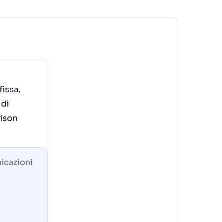
fissa,
 di
hison
icazioni