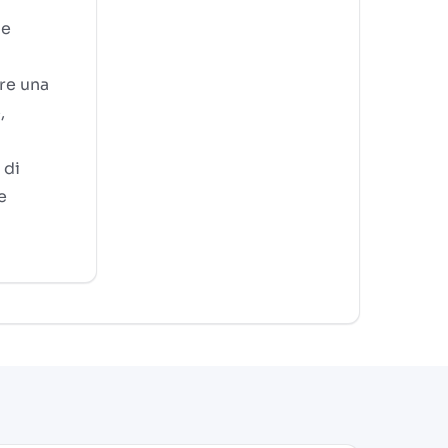
 e
fre una
,
 di
e