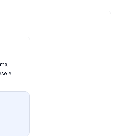
rma,
ese e