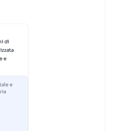
i di
izzata
e e
tale e
ria