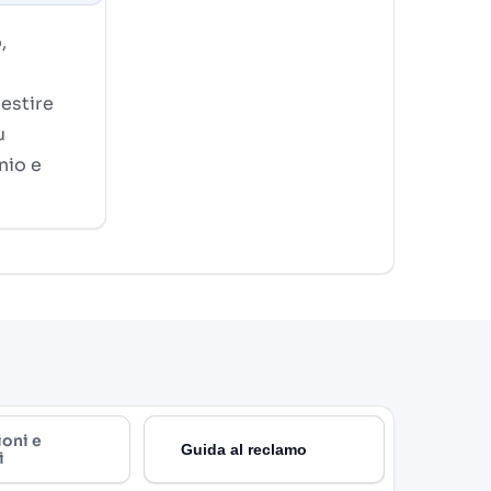
,
gestire
u
nio e
ioni e
Guida al reclamo
i